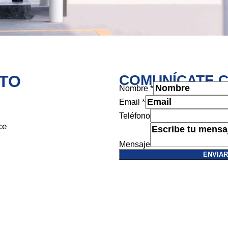
CTO
COMUNÍCATE 
Nombre
*
Email
*
Teléfono
Teléfono
Nombre
ce
Email
Mensaje
ENVIA